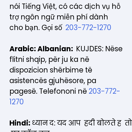
nói Tiếng Việt, có các dịch vụ hỗ
trợ ngôn ngữ miễn phí dành
cho bạn. Gọi số
203-772-1270
Arabic:
Albanian:
KUJDES: Nëse
flitni shqip, për ju ka në
dispozicion shërbime të
asistencës gjuhësore, pa
pagesë. Telefononi në
203-772-
1270
Hindi:
ध्यान द: यद आप हदी बोलते ह तो