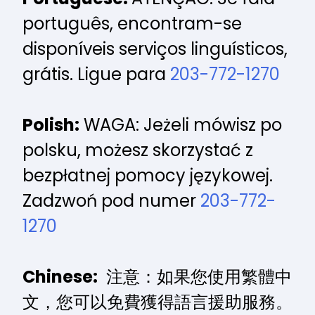
português, encontram-se
disponíveis serviços linguísticos,
grátis. Ligue para
203-772-1270
Polish:
WAGA: Jeżeli mówisz po
polsku, możesz skorzystać z
bezpłatnej pomocy językowej.
Zadzwoń pod numer
203-772-
1270
Chinese:
注意：如果您使用繁體中
文，您可以免費獲得語言援助服務。