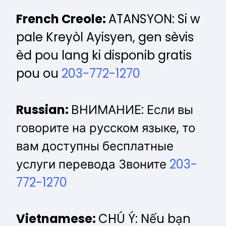
French Creole:
ATANSYON: Si w
pale Kreyòl Ayisyen, gen sèvis
èd pou lang ki disponib gratis
pou ou
203-772-1270
Russian:
ВНИМАНИЕ: Если вы
говорите на русском языке, то
вам доступны бесплатные
услуги перевода Звоните
203-
772-1270
Vietnamese:
CHÚ Ý: Nếu bạn